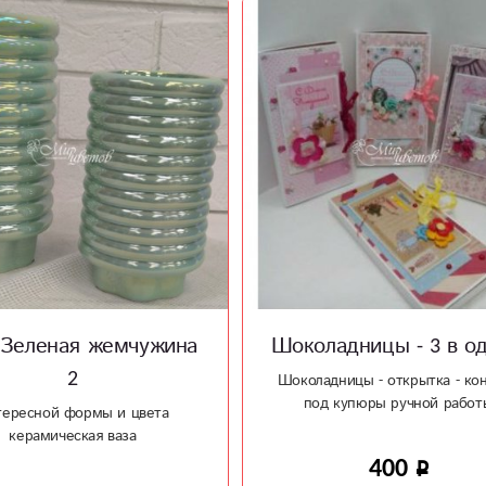
ладницы - 3 в одном
Керамическая ваз
Античность
дницы - открытка - конверт
д купюры ручной работы
Необычная форма вазы для отл
подарка
400