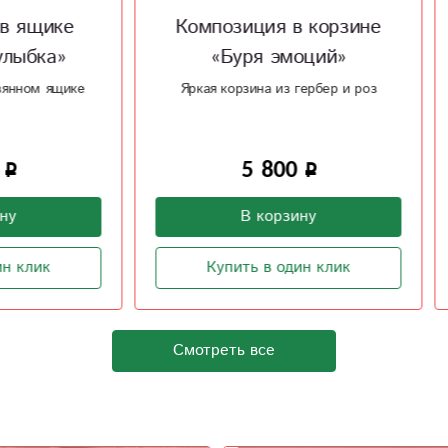
позиция в корзине
Композиция с конфе
«Буря эмоций»
«Нежная музыка»
я корзина из гербер и роз
Нежность покоряет сердц
5 800
4 590
В корзину
В корзину
Купить в один клик
Купить в один клик
Смотреть все