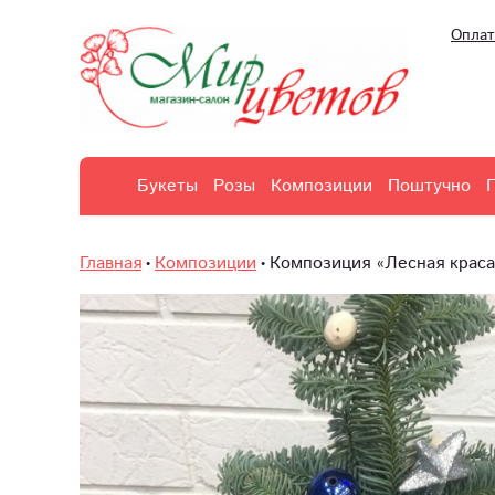
Оплат
Букеты
Розы
Композиции
Поштучно
Главная
Композиции
Композиция «Лесная краса