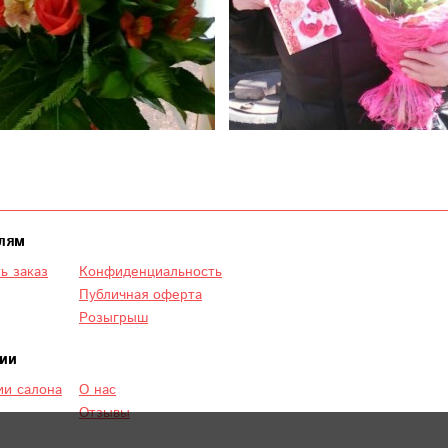
лям
ь заказ
Конфиденциальность
Публичная оферта
Розыгрыш
ии
и салона
О нас
Отзывы