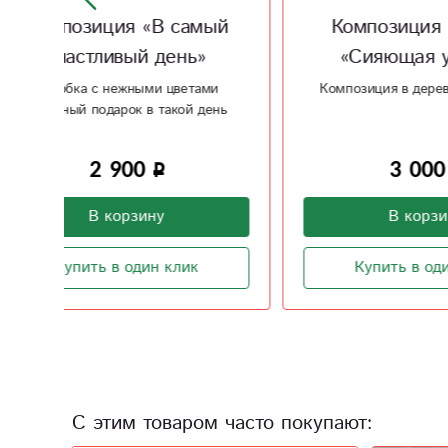
ый
Композиция в ящике
Ком
«Сияющая улыбка»
и
Композиция в деревянном ящике
Ярка
ень
3 000
В корзину
Купить в один клик
С этим товаром часто покупают: