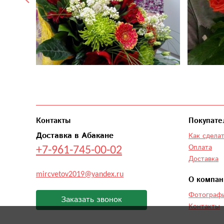
Контакты
Покупате
Доставка в Абакане
Как сделат
+7-961-745-00-02
Оплата
Доставка
mircvetov2019@yandex.ru
О компан
Фотографи
Заказать звонок
Контакты