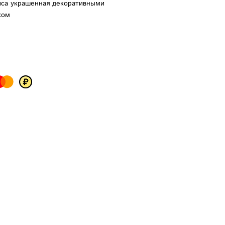
иса украшенная декоративными
ком