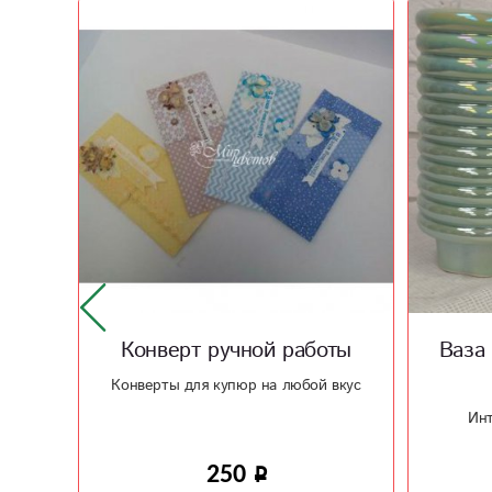
ты
Ваза Зеленая жемчужина
Шоко
2
 вкус
Шокола
по
Интересной формы и цвета
керамическая ваза