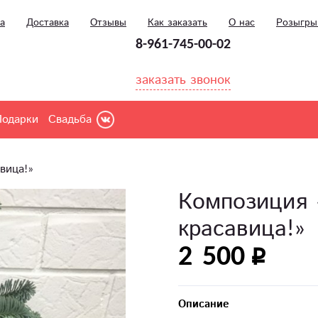
а
Доставка
Отзывы
Как заказать
О нас
Розыгр
8-961-745-00-02
заказать звонок
Подарки
Свадьба
вица!»
Композиция 
красавица!»
2 500
Описание