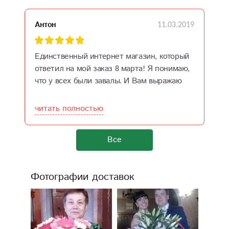
25
11.03.2019
Антон
А
Единственный интернет магазин, который
С
ответил на мой заказ 8 марта! Я понимаю,
б
.
что у всех были завалы. И Вам выражаю
В
огромную благодарность, что не оставили
и
ет
без букета мою любимую жену
р
читать полностью
ч
ём
Все
Фотографии доставок