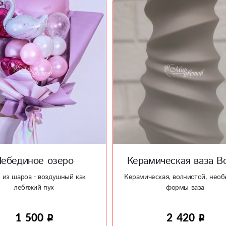
мическая ваза Волна
Мамины сокровищ
еская, волнистой, необычной,
Отличный подарок на рожде
формы ваза
ребенка
2 420
1 900