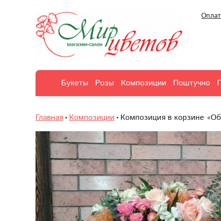
Оплат
Букеты
Розы
Композиции
Поштучно
Главная
Композиции
Композиция в корзине «О