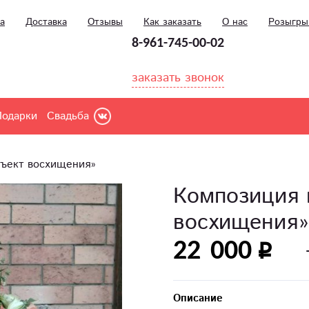
а
Доставка
Отзывы
Как заказать
О нас
Розыгр
8-961-745-00-02
заказать звонок
Подарки
Свадьба
бъект восхищения»
Композиция 
восхищения»
22 000
Описание