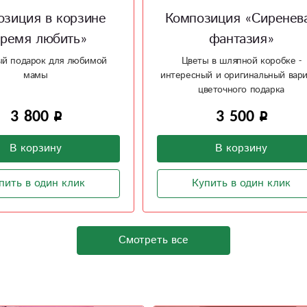
озиция «Сиреневая
Композиция в ящи
фантазия»
«Сияющая улыбка
еты в шляпной коробке -
Композиция в деревянном я
ный и оригинальный вариант
цветочного подарка
3 500
3 000
В корзину
В корзину
Купить в один клик
Купить в один клик
Смотреть все