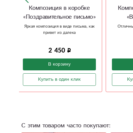
ке
Композиция в корзине
Комп
ьмо»
«Время любить»
, как
Отличный подарок для любимой
Цв
мамы
интерес
3 800
В корзину
Купить в один клик
С этим товаром часто покупают: