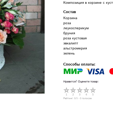
Композиция в корзине с кус
Состав
Корзина

роза

леукосперикум

бруния

роза кустовая

эвкалипт

альстромерия

зелень
Способы оплаты:
Нравится? Оцените товар:
Рейтинг:
0
/5 -
0
голосов