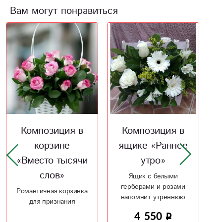
Вам могут понравиться
Новинка
Акция
Композиция в
Композиция в
ящике «Раннее
корзине
утро»
«Утренняя
улыбка»
Ящик с белыми
герберами и розами
Хризантемы в
напомнит утреннюю
корзине с зеленью
свежесть
4 550