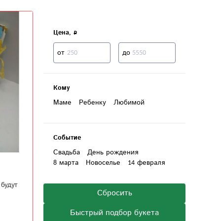
Цена,
от
до
Кому
Маме
Ребенку
Любимой
Событие
Свадьба
День рождения
8 марта
Новоселье
14 февраля
будут
Сбросить
Быстрый подбор букета