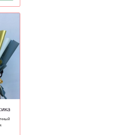
сика
ычный
я