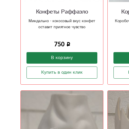
Конфеты Раффаэло
Ко
Миндально - кокосовый вкус конфет
Коробоч
оставит приятное чувство
750
В корзину
Купить в один клик