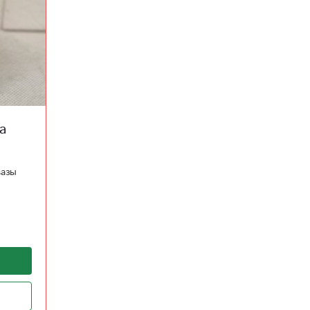
а
вазы