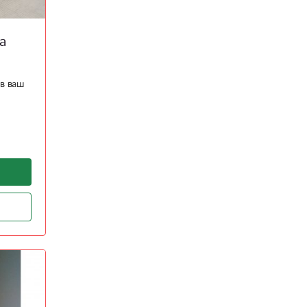
а
в ваш