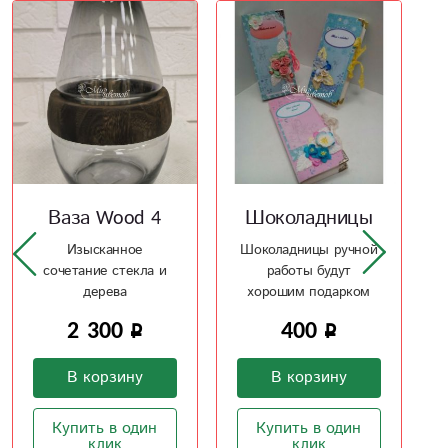
Шоколадницы
Домик Шебби
Шоколадницы ручной
Домик Шебби ручной
работы будут
работы
хорошим подарком
400
1 800
В корзину
В корзину
Купить в один
Купить в один
клик
клик