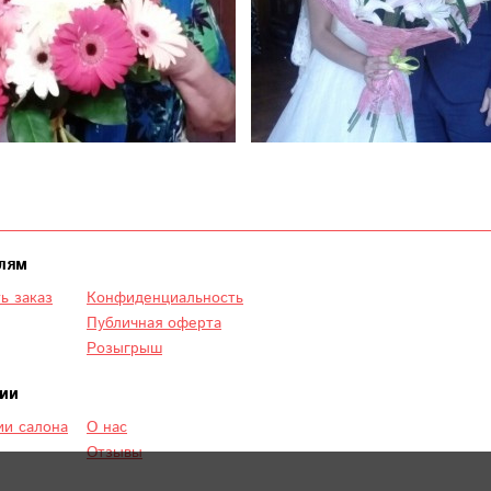
лям
ь заказ
Конфиденциальность
Публичная оферта
Розыгрыш
ии
и салона
О нас
Отзывы