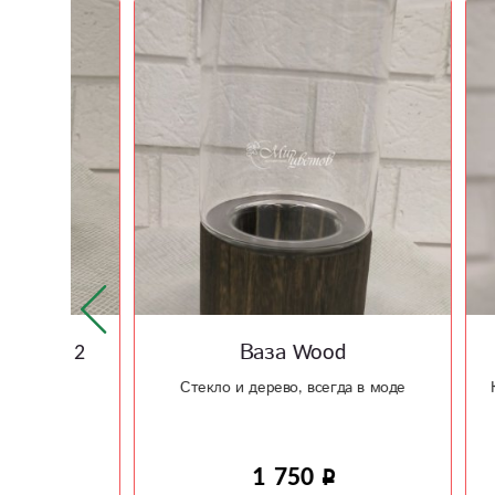
р 2
Ваза Wood
Кера
Стекло и дерево, всегда в моде
Керамич
1 750