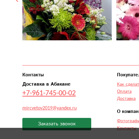
Контакты
Покупате
Доставка в Абакане
Как сделат
+7-961-745-00-02
Оплата
Доставка
mircvetov2019@yandex.ru
О компан
Фотографи
Заказать звонок
Контакты