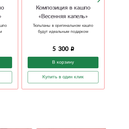
по
Композиция в кашпо
Ко
»
«Весенняя капель»
«
ашпо
Тюльпаны в оригинальном кашпо
Тюль
м
будут идеальным подарком
бу
5 300
В корзину
Купить в один клик