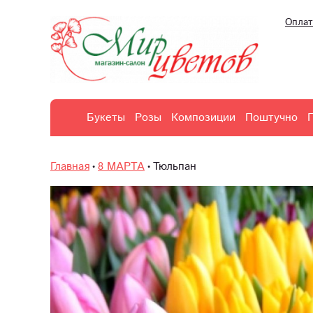
Оплат
Букеты
Розы
Композиции
Поштучно
Главная
8 МАРТА
Тюльпан