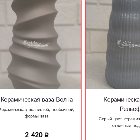
мическая ваза Волна
Керамическая ваз
Рельеф
еская, волнистой, необычной,
формы ваза
Серый цвет керамической в
отличный подарок
2 420