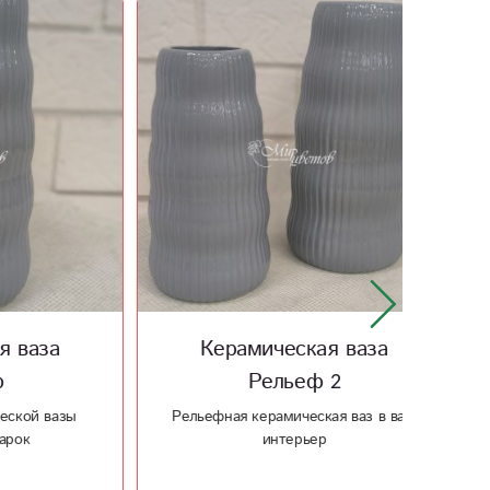
а
Керамическая ваза
Шоко
Рельеф 2
Шокол
по
азы
Рельефная керамическая ваз в ваш
интерьер