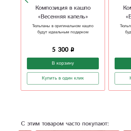
о
Композиция в кашпо
Ко
»
«Весенняя капель»
«
шпо
Тюльпаны в оригинальном кашпо
Тюльп
м
будут идеальным подарком
бу
5 300
В корзину
Купить в один клик
С этим товаром часто покупают: