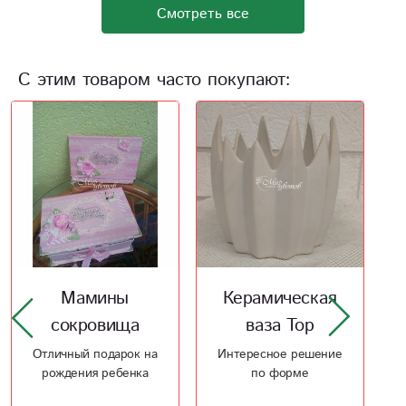
Смотреть все
С этим товаром часто покупают:
Керамическая
Домик Шебби
ваза Тор
Домик Шебби ручной
работы
Интересное решение
по форме
1 800