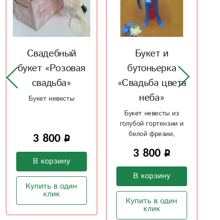
Свадебный
Букет и
букет «Розовая
бутоньерка
свадьба»
«Свадьба цвета
неба»
Букет невесты
Букет невесты из
голубой гортензии и
белой фрезии,
3 800
бутоньерка для
3 800
жениха
В корзину
В корзину
Купить в один
клик
Купить в один
клик