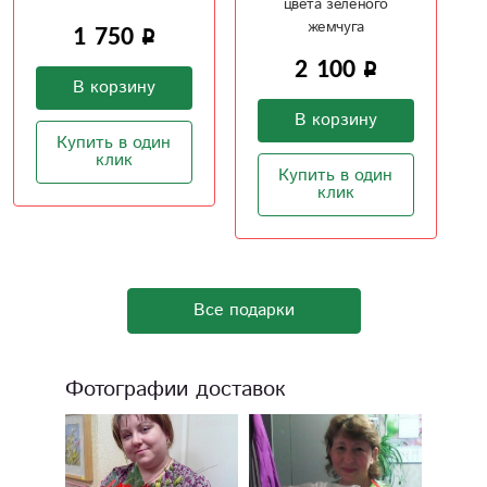
цвета зеленого
жемчуга
1 750
2 100
В корзину
В корзину
Купить в один
клик
Купить в один
клик
Все подарки
Фотографии доставок