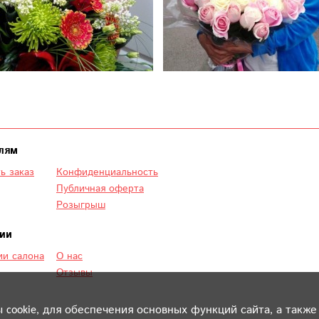
лям
ь заказ
Конфиденциальность
Публичная оферта
Розыгрыш
ии
и салона
О нас
Отзывы
ы cookie, для обеспечения основных функций сайта, а также