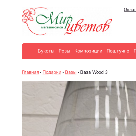
Оплат
Букеты
Розы
Композиции
Поштучно
Главная
Подарки
Вазы
Ваза Wood 3