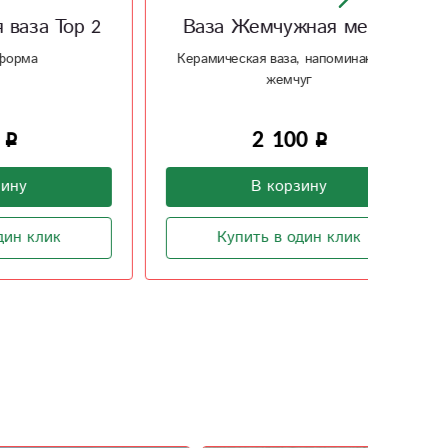
ор 2
Ваза Жемчужная мечта
К
Керамическая ваза, напоминающая
жемчуг
Серы
2 100
В корзину
Купить в один клик