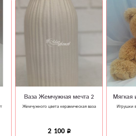
 Жемчужная мечта 2
Мягкая игрушка "Мед
ого цвета керамическая ваза
Игрушки в наличии от 90 см д
метров
2 100
5 550