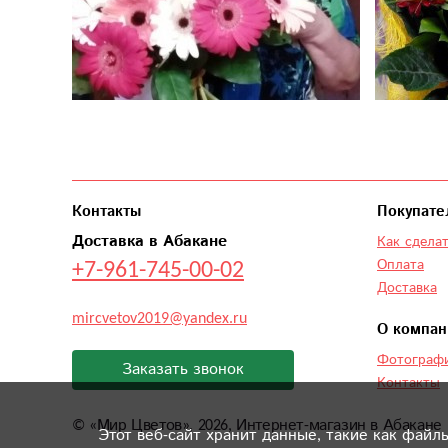
Контакты
Покупате
Доставка в Абакане
Как сделат
+7-961-745-00-02
Оплата
Доставка
mircvetov2019@yandex.ru
О компан
Фотографи
Заказать звонок
Контакты
©
«Мир Цветов»
, 2026, Интернет-магазин в Абакане
Этот веб-сайт хранит данные, такие как файл