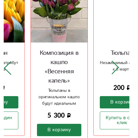
Композиция в
Тюльпан
кашпо
Незаменимый атрибут
к 8 марта
«Весенняя
капель»
200
Тюльпаны в
оригинальном кашпо
В корзину
будут идеальным
подарком
5 300
Купить в один
клик
В корзину