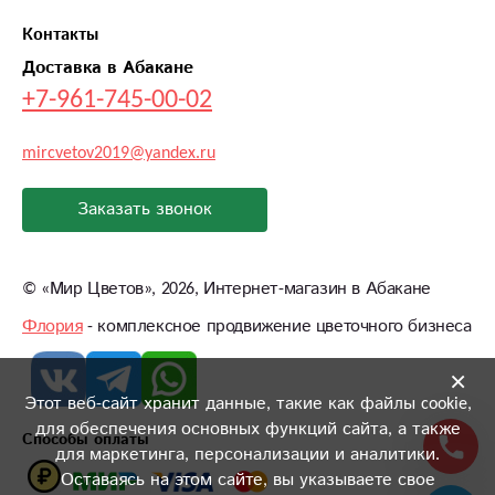
Контакты
Доставка в Абакане
+7-961-745-00-02
mircvetov2019@yandex.ru
Заказать звонок
©
«Мир Цветов»
, 2026, Интернет-магазин в Абакане
Флория
- комплексное продвижение цветочного бизнеса
×
Этот веб-сайт хранит данные, такие как файлы cookie,
для обеспечения основных функций сайта, а также
Способы оплаты
для маркетинга, персонализации и аналитики.
Оставаясь на этом сайте, вы указываете свое