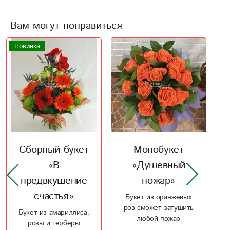
Вам могут понравиться
Монобукет
Сборный букет
«Душевный
«Долгожданное
пожар»
признание»
Букет из оранжевых
Великолепный букет
роз сможет затушить
из лилии, розы,
любой пожар
герберы все скажет
за вас