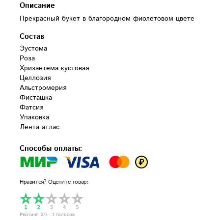
Описание
Прекрасный букет в благородном фиолетовом цвете
Состав
Эустома

Роза

Хризантема кустовая

Целлозия

Альстромерия

Фисташка

Фатсия

Упаковка

Лента атлас
Способы оплаты:
Нравится? Оцените товар:
Рейтинг:
2
/5 -
1
голосов