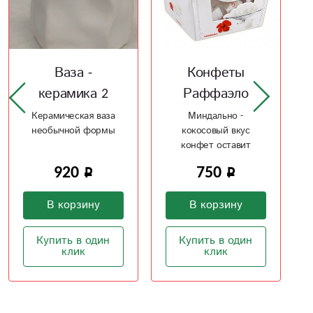
Конфеты
Ваза Wood 2
Раффаэло
Сочетание стекла и
дерева, отличное
Миндально -
решение
кокосовый вкус
конфет оставит
1 850
приятное чувство
750
В корзину
В корзину
Купить в один
клик
Купить в один
клик