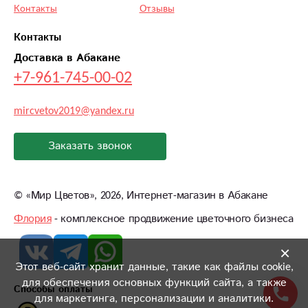
Контакты
Отзывы
Контакты
Доставка в Абакане
+7-961-745-00-02
mircvetov2019@yandex.ru
Заказать звонок
©
«Мир Цветов»
, 2026, Интернет-магазин в Абакане
Флория
- комплексное продвижение цветочного бизнеса
×
Этот веб-сайт хранит данные, такие как файлы cookie,
для обеспечения основных функций сайта, а также
Способы оплаты
для маркетинга, персонализации и аналитики.