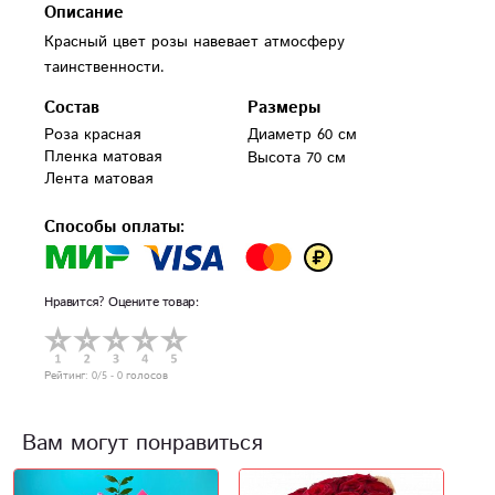
Описание
Красный цвет розы навевает атмосферу
таинственности.
Состав
Размеры
Роза красная 

Диаметр 60 см
Пленка матовая

Высота 70 см
Лента матовая
Способы оплаты:
Нравится? Оцените товар:
Рейтинг:
0
/5 -
0
голосов
Вам могут понравиться
А