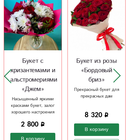
Х
Букет из розы
Букет из розы
«Бордовый
«Оттенки
бриз»
любви»
Прекрасный букет для
Розы - это больше,
прекрасных дам
чем слова, покажи что
ты ее любишь
8 320
32 550
В корзину
В корзину