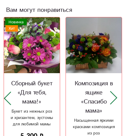
Вам могут понравиться
Новинка
Акция
Композиция в
Сборный букет
ящике
«Ванильное
«Спасибо
чудо»
мама»
Чудесный ванильный
букет для мамы
Насыщенная яркими
красками композиция
из роз
5 500