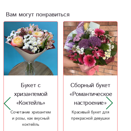
Вам могут понравиться
Новинка
Хит
Сборный букет
Сборный букет
«Романтическое
кустовых роз и
настроение»
хризантем
«Нежность»
Красивый букет для
прекрасной девушки
Для ярких и стильных,
для чувственных и