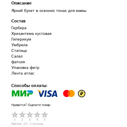
Описание
Яркий букет в осенних тонах для мамы
Состав
Гербера 

Хризантема кустовая 

Гиперикум 

Умбрела 

Статица

Салал

фатсия

Упаковка фетр

Лента атлас
Способы оплаты:
Нравится? Оцените товар:
Рейтинг:
0
/5 -
0
голосов