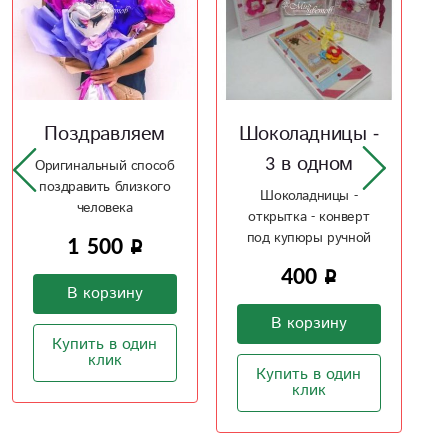
Шоколадницы -
Керамическая
3 в одном
ваза Рельеф
Шоколадницы -
Серый цвет
открытка - конверт
керамической вазы
под купюры ручной
отличный подарок
работы
400
1 100
В корзину
В корзину
Купить в один
Купить в один
клик
клик