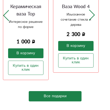
Ваза Wood 4
Лебединое
озеро
Изысканное
сочетание стекла и
Букет из шаров -
дерева
воздушный как
лебяжий пух
2 300
1 500
В корзину
В корзину
Купить в один
клик
Купить в один
клик
Все подарки