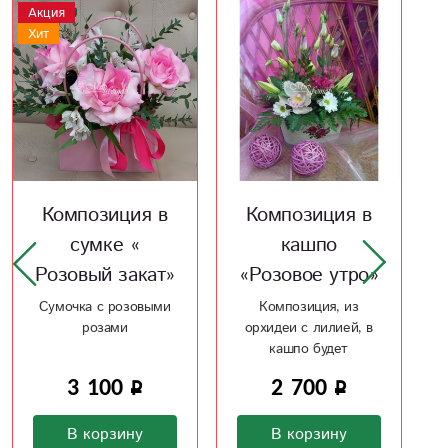
Н
А
Х
Композиция в
Композиция в
кашпо
корзине «Для
«Розовое утро»
любимой
мамы»
Композиция, из
орхидеи с лилией, в
Композиция из
кашпо будет
амариллиса, роз и
приятным подарком
хризантем будет
2 700
незабываемой в такой
8 800
день
В корзину