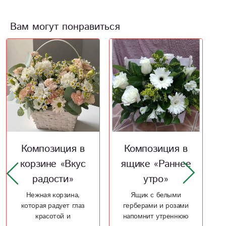
Вам могут понравиться
Композиция в
К омпозиция в
ящике «Раннее
корзине «От
утро»
чистого
сердца»
Ящик с белыми
герберами и розами
Корзинка из цветов
напомнит утреннюю
для хорошего