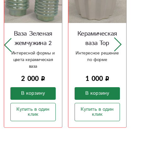
Керамическая
Конфеты
ваза Тор
Раффаэло
Интересное решение
Миндально -
по форме
кокосовый вкус
конфет оставит
приятное чувство
1 000
750
В корзину
В корзину
Купить в один
Купить в один
клик
клик