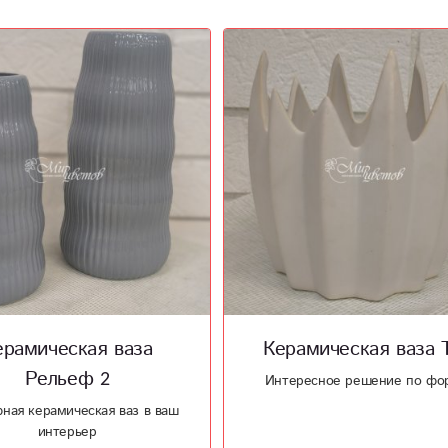
амическая ваза Тор
Ваза Wood 4
ресное решение по форме
Изысканное сочетание стекл
дерева