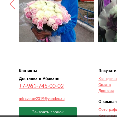
Контакты
Покупате
Доставка в Абакане
Как сделат
+7-961-745-00-02
Оплата
Доставка
mircvetov2019@yandex.ru
О компан
Фотографи
Заказать звонок
Контакты