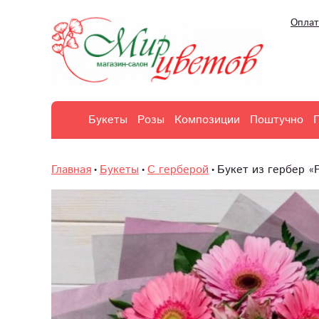
Оплат
Букеты
Розы
Композиции
Поштучно
Главная
Букеты
С герберой
Букет из гербер «