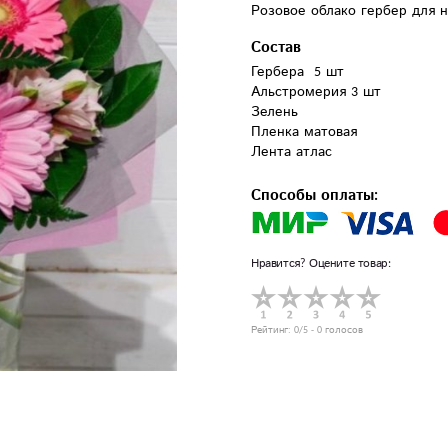
Розовое облако гербер для 
Состав
Гербера  5 шт

Альстромерия 3 шт

Зелень

Пленка матовая

Лента атлас
Способы оплаты:
Нравится? Оцените товар:
Рейтинг:
0
/5 -
0
голосов