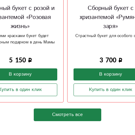
Сборный букет с
Букет из хризанте
зантемой «Румяная
альстромерий и гер
заря»
«Прекрасная дама
ый букет для особого случая
Букет из герберы, орхидеи
хризантемы
3 700
3 900
В корзину
В корзину
Купить в один клик
Купить в один клик
Смотреть все