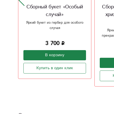
бый
Сборный букет с розой и
хризантемой «Розовая
хри
жизнь»
обого
Яркими красками букет будет
Страстн
прекрасным подарком в день Мамы
5 150
В корзину
Купить в один клик