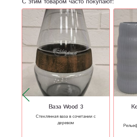
С этим товаром часто покупают:
Керамическая ваза
Кер
Рельеф 2
 с
Инте
Рельефная керамическая ваз в ваш
интерьер