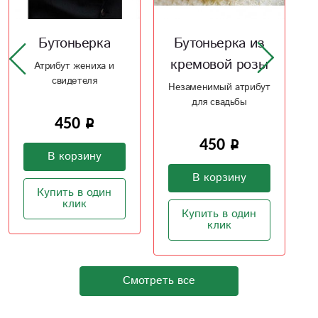
Бутоньерка из
Бутоньерка на
кремовой розы
лацкан пиджака
Незаменимый атрибут
Аксессуар для жениха
для свадьбы
450
450
В корзину
В корзину
Купить в один
Купить в один
клик
клик
Смотреть все