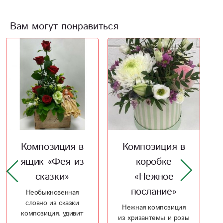
Вам могут понравиться
Композиция в
Композиция в
коробке
ящике
«Нежное
«Искренняя
послание»
улыбка»
Нежная композиция
Отличный подарок с
из хризантемы и розы
любовью в День