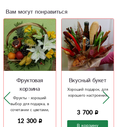
Вам могут понравиться
Вкусный букет
Букет из
сухофруктов и
Хороший подарок, для
хорошего настроения
орехов «На
здоровье!»
3 700
Оригинальный букет
для поддержания
В корзину
иммунитета