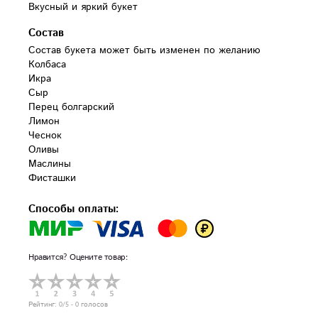
Вкусный и яркий букет
Состав
Состав букета может быть изменен по желанию

Колбаса

Икра

Сыр

Перец болгарский

Лимон

Чеснок

Оливы

Маслины

Способы оплаты:
Нравится? Оцените товар:
Рейтинг:
0
/5 -
0
голосов