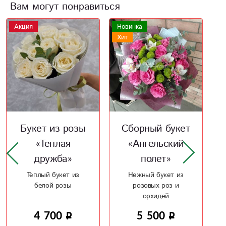
Вам могут понравиться
Новинка
Новинка
Н
Хит
Акция
Х
Сборный букет
Букет из роз
«Ангельский
«Взгляд в
полет»
будущее»
Нежный букет из
15 ярко розовых роз -
розовых роз и
будущее восхищение
орхидей
5 500
5 420