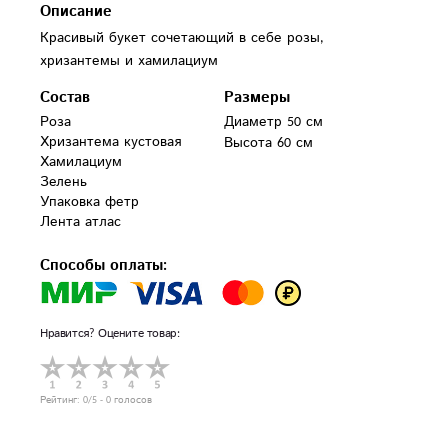
Описание
Красивый букет сочетающий в себе розы,
хризантемы и хамилациум
Состав
Размеры
Роза

Диаметр 50 см
Хризантема кустовая

Высота 60 см
Хамилациум

Зелень

Упаковка фетр

Лента атлас
Способы оплаты:
Нравится? Оцените товар:
Рейтинг:
0
/5 -
0
голосов