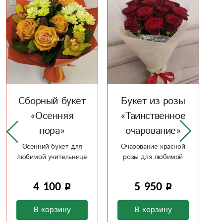
Н
Х
Букет из розы
Сборный букет
«Таинственное
«Скромная
очарование»
улыбка»
Очарование красной
Восхитительный букет
розы для любимой
для скромной улыбки
5 950
3 700
В корзину
В корзину