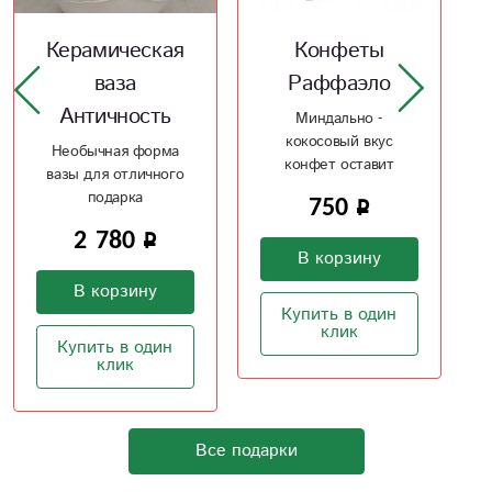
Конфеты
Ваза -
Раффаэло
керамика
Миндально -
Керамическая ваза
кокосовый вкус
необычной формы
конфет оставит
приятное чувство
750
2 100
В корзину
В корзину
Купить в один
Купить в один
клик
клик
Все подарки